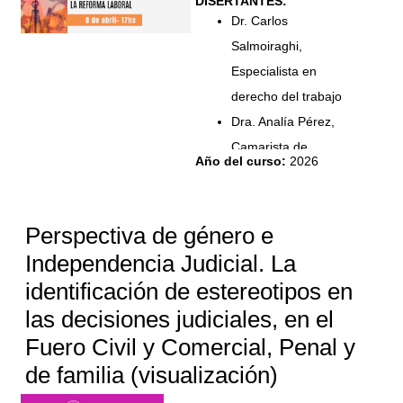
DISERTANTES:
Dr. Carlos
Salmoiraghi,
Especialista en
derecho del trabajo
Dra. Analía Pérez,
Camarista de
Año del curso
:
2026
Apelaciones del
Trabajo
Perspectiva de género e
MODERADORA
A confirmar.
Independencia Judicial. La
identificación de estereotipos en
las decisiones judiciales, en el
Fuero Civil y Comercial, Penal y
de familia (visualización)