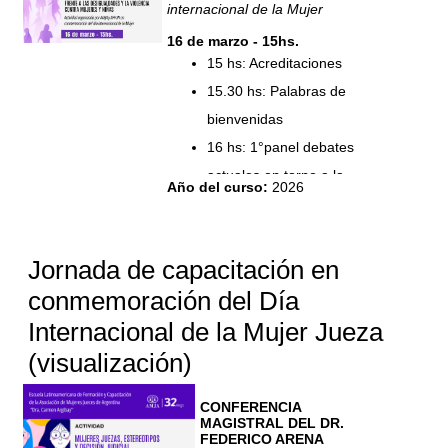
internacional de la Mujer
16 de marzo - 15hs.
15 hs: Acreditaciones
15.30 hs: Palabras de
bienvenidas
16 hs: 1°panel debates
actuales en torno a la
Año del curso
:
2026
política criminal en materia
de violencia de género
18 hs: 2° panel: políticas
Jornada de capacitación en
institucionales de igualdad
conmemoración del Día
de género en los sistemas
Internacional de la Mujer Jueza
de administración de
(visualización)
justicia.
CONFERENCIA
MAGISTRAL DEL DR.
FEDERICO ARENA