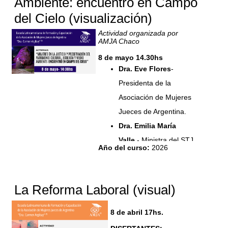
Ambiente: encuentro en Campo
del Cielo (visualización)
Actividad organizada por
AMJA Chaco
8 de mayo 14.30hs
Dra. Eve Flores
-
Presidenta de la
Asociación de Mujeres
Jueces de Argentina.
Dra. Emilia María
Valle
- Ministra del STJ
Año del curso
:
2026
Chaco. Presidenta de
JUFeJUS.
Dra. Elia Nilfa
La Reforma Laboral (visual)
Pisarello
y
Dra. Marisa
Spagnolo
8 de abril 17hs.