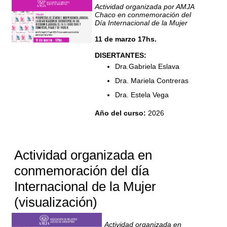
Actividad organizada por AMJA
Chaco en conmemoración del
Día Internacional de la Mujer
11 de marzo 17hs.
DISERTANTES:
Dra.Gabriela Eslava
Dra. Mariela Contreras
Dra. Estela Vega
Año del curso
:
2026
COORDINADORA:
María Cristina Raquel
Ramírez
Actividad organizada en
MODALIDAD VIRTUAL
conmemoración del día
a
través de ZOOM de la
Escuela de AMJA
Internacional de la Mujer
(visualización)
Actividad organizada en