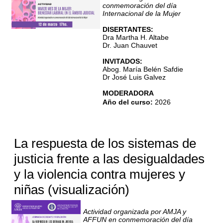
conmemoración del día
Internacional de la Mujer
DISERTANTES:
Dra Martha H. Altabe
Dr. Juan Chauvet
INVITADOS:
Abog. María Belén Safdie
Dr José Luis Galvez
MODERADORA
Dra. Belén Güemes
Año del curso
:
2026
PRESENTADORAS:
Dra. Marisa Spagnolo
Dra. Carmen Oviedo Lubary
La respuesta de los sistemas de
justicia frente a las desigualdades
y la violencia contra mujeres y
niñas (visualización)
Actividad organizada por AMJA y
AFFUN en conmemoración del día