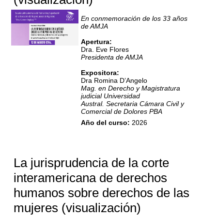
En conmemoración de los 33 años
de AMJA
Apertura:
Dra. Eve Flores
Presidenta de AMJA
Expositora:
Dra Romina D’Angelo
Mag. en Derecho y Magistratura
judicial Universidad
Austral. Secretaria Cámara Civil y
Comercial de Dolores PBA
Año del curso
:
2026
Moderadora:
Dra. Graciela Neirot
Directora Ejecutiva de la Escuela
de Formación y Capacitación de
AMJA
La jurisprudencia de la corte
interamericana de derechos
humanos sobre derechos de las
mujeres (visualización)