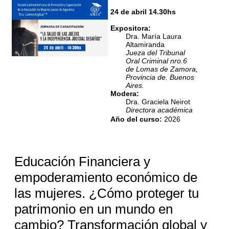
24 de abril 14.30hs
Expositora:
Dra. María Laura
Altamiranda
Jueza del Tribunal
Oral Criminal nro.6
de Lomas de Zamora,
Provincia de. Buenos
Aires.
Modera:
Dra. Graciela Neirot
Directora académica
de la Escuela de
Año del curso
:
2026
Capacitación de
AMJA.
Modalidad presencial
Educación Financiera y
Perú 359 8° piso, of. 801,
CABA
empoderamiento económico de
las mujeres. ¿Cómo proteger tu
patrimonio en un mundo en
cambio? Transformación global y