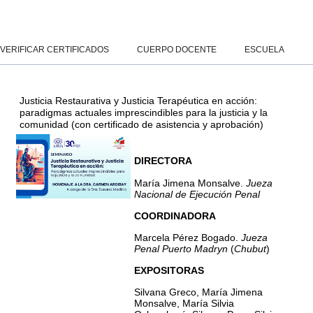
Salta al contenido principal
Panel lateral
VERIFICAR CERTIFICADOS
CUERPO DOCENTE
ESCUELA
Justicia Restaurativa y Justicia Terapéutica en acción:
paradigmas actuales imprescindibles para la justicia y la
comunidad (con certificado de asistencia y aprobación)
DIRECTORA
María Jimena Monsalve.
Jueza
Nacional de Ejecución Penal
COORDINADORA
Marcela Pérez Bogado.
Jueza
Penal Puerto Madryn
(
Chubut
)
EXPOSITORAS
Silvana Greco, María Jimena
Monsalve, María Silvia