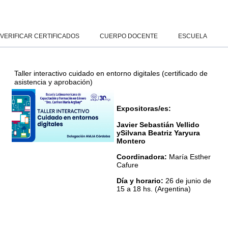
Salta al contenido principal
Panel lateral
VERIFICAR CERTIFICADOS
CUERPO DOCENTE
ESCUELA
Taller interactivo cuidado en entorno digitales (certificado de
asistencia y aprobación)
Expositoras/es:
Javier Sebastián Vellido
y
Silvana Beatriz Yaryura
Montero
Coordinadora:
María Esther
Cafure
Día y horario:
26 de junio de
15 a 18 hs. (Argentina)