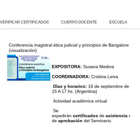
Salta al contenido principal
Panel lateral
VERIFICAR CERTIFICADOS
CUERPO DOCENTE
ESCUELA
Conferencia magistral ética judicial y principios de Bangalore
(visualización)
EXPOSITORA:
Susana Medina
COORDINADORA:
Cristina Leiva
Días y horarios:
16 de septiembre de
15 A 17 hs. (Argentina)
Actividad académica virtual
Se
expedirán
certificados
de
asistencia
o
de
aprobación
del Seminario.