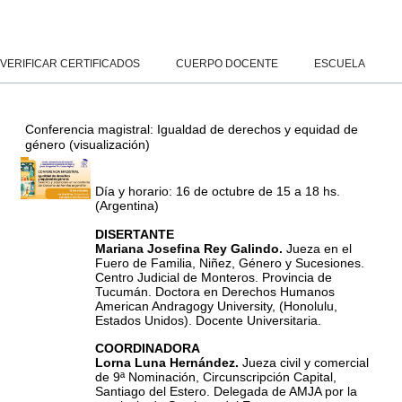
Salta al contenido principal
Panel lateral
VERIFICAR CERTIFICADOS
CUERPO DOCENTE
ESCUELA
Conferencia magistral: Igualdad de derechos y equidad de
género (visualización)
Día y horario: 16 de octubre de 15 a 18 hs.
(Argentina)
DISERTANTE
Mariana Josefina Rey Galindo.
Jueza en el
Fuero de Familia, Niñez, Género y Sucesiones.
Centro Judicial de Monteros. Provincia de
Tucumán.
Doctora en Derechos Humanos
American Andragogy University, (Honolulu,
Estados Unidos).
Docente Universitaria.
COORDINADORA
Lorna Luna Hernández.
Jueza civil y comercial
de 9ª Nominación, Circunscripción Capital,
Santiago del Estero.
Delegada de AMJA por la