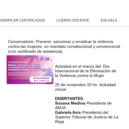
Salta al contenido principal
Panel lateral
VERIFICAR CERTIFICADOS
CUERPO DOCENTE
ESCUELA
Conversatorio: Prevenir, sancionar y erradicar la violencia
contra las mujeres: un mandato constitucional y convencional
(con certificado de asistencia)
Actividad en el marco del Día
Internacional de la Eliminación de
la Violencia
contra la Mujer
25 de noviembre 10 hs.
Actividad
virtual
DISERTANTES
Susana Medina
Presidenta de
AMJA
Gabriela Asis
Presidenta del
Superior Tribunal de Justicia de La
Rioja